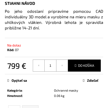
č
STIAHNI NÁVOD
a
Po jeho odoslaní pripravíme pomocou CAD
m
individuálny 3D model a vyrobíme na mieru masku z
e
uhlíkových vlákien. Výrobná lehota je spravidla
približne 14-21 dní.
FUTBALOVÉ
CHRÁNIČE
CARBON
DIAMOND
Na dotaz
BLACK
Kód:
07
PERSONALIZOVANÉ
89
€
799 €
DO KOŠÍKA
Jednotková
cena:
Opýtať sa
Zdieľať
Kategória
:
Ochranné masky
Hmotnosť
:
0.06 kg