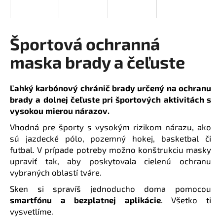
á
j
s
Športová ochranná
ť
maska brady a čeľuste
?
Ľahký karbónový chránič brady určený na ochranu
brady a dolnej čeľuste pri športových aktivitách s
vysokou mierou nárazov.
HĽADAŤ
Vhodná pre športy s vysokým rizikom nárazu, ako
sú jazdecké pólo, pozemný hokej, basketbal či
futbal. V prípade potreby možno konštrukciu masky
O
upraviť tak, aby poskytovala cielenú ochranu
d
vybraných oblastí tváre.
p
Sken si spravíš jednoducho doma pomocou
o
smartfónu a bezplatnej aplikácie
.
Všetko ti
r
vysvetlíme.
ú