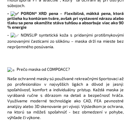
súbojoch.
•
PORON® XRD pena – Flexibilná, mäkká pena, ktorá
prilieha ku kontúram tváre, avšak pri vystavení nárazu alebo
tlaku sa pena okamžite stáva tuhšou a absorbuje viac ako 90
% energie
•
NONSLIP syntetická koža s pridanými protišmykovými
zonovanými časticami zo silikónu – maska drží na mieste bez
nepríjemného posúvania.
Prečo maska od COMPOACC?
Naše ochranné masky sú používané rekreačnými športovaci až
po profesionálov v najvyšších ligách a dôvod je jasný:
spoľahlivosť, komfort a individuálny prístup. Každá maska je
vyrábaná ručne s dôrazom na detail a bezpečnosť hráča.
Využívame moderné technológie ako CAD, FEA pevnostné
analýzy alebo 3D skenovanie pri vývoji. Výsledkom je ochrana,
na ktorú sa môžeš spoľahnúť - bez obmedzení v pohybe,
výhľade či výkone.