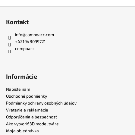
Z
á
Kontakt
p
ä
info
@
compoacc.com
t
+421948099721
i
compoacc
e
Informácie
Napíšte nám
Obchodné podmienky
Podmienky ochrany osobných údajov
Vrátenie a reklamácie
Odporúčania a bezpečnosť
Ako vytvoriť 3D model tváre
Moja objednávka