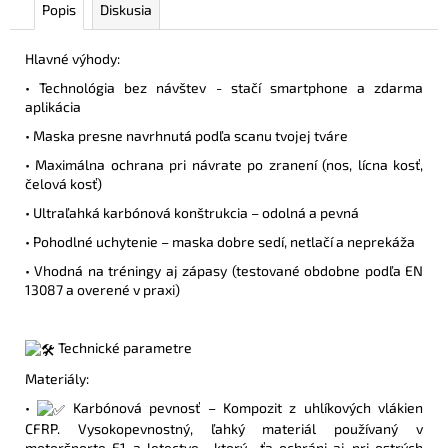
Popis
Diskusia
Hlavné výhody:
• Technológia bez návštev - stačí smartphone a zdarma
aplikácia
• Maska presne navrhnutá podľa scanu tvojej tváre
• Maximálna ochrana pri návrate po zranení (nos, lícna kosť,
čelová kosť)
• Ultraľahká karbónová konštrukcia – odolná a pevná
• Pohodlné uchytenie – maska dobre sedí, netlačí a neprekáža
• Vhodná na tréningy aj zápasy (testované obdobne podľa EN
13087
a overené v praxi)
Technické parametre
Materiály:
•
Karbónová pevnosť – Kompozit z uhlíkových vlákien
CFRP. Vysokopevnostný, ľahký materiál používaný v
motoršporte F1 a letectve , ktorý ťa ochráni aj pri ostrých