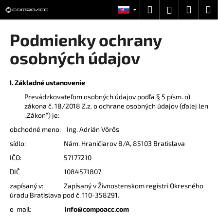
K
Prejsť
Hľadať
Náku
M
Prihláseni
na
o
obsah
Späť
Späť
košík
š
Podmienky ochrany
í
Č
osobných údajov
k
o
p
I. Základné ustanovenie
o
Prevádzkovateľom osobných údajov podľa § 5 písm. o)
t
zákona č. 18/2018 Z.z. o ochrane osobných údajov (ďalej len
r
„Zákon“) je:
e
obchodné meno: Ing. Adrián Vőrős
b
sídlo: Nám. Hraničiarov 8/A, 85103 Bratislava
u
IČO: 57177210
j
DIČ 1084571807
e
zapísaný v: Zapísaný v Živnostenskom registri Okresného
t
úradu Bratislava pod č. 110-358291.
e
e-mail:
info@compoacc.com
n