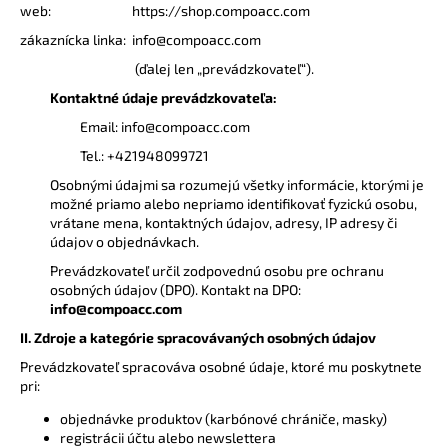
web: https://shop.compoacc.com
á
zákaznícka linka: info@compoacc.com
j
(ďalej len „prevádzkovateľ“).
s
Kontaktné údaje prevádzkovateľa:
ť
?
Email:
info@compoacc.com
Tel.: +421948099721
Osobnými údajmi sa rozumejú všetky informácie, ktorými je
možné priamo alebo nepriamo identifikovať fyzickú osobu,
vrátane mena, kontaktných údajov, adresy, IP adresy či
HĽADAŤ
údajov o objednávkach.
Prevádzkovateľ určil zodpovednú osobu pre ochranu
osobných údajov (DPO). Kontakt na DPO:
info@compoacc.com
O
II. Zdroje a kategórie spracovávaných osobných údajov
d
p
Prevádzkovateľ spracováva osobné údaje, ktoré mu poskytnete
o
pri:
r
objednávke produktov (karbónové chrániče, masky)
ú
registrácii účtu alebo newslettera