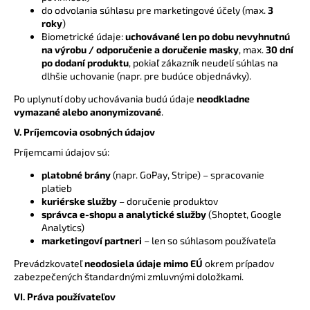
do odvolania súhlasu pre marketingové účely (max.
3
roky
)
Biometrické údaje:
uchovávané len po dobu nevyhnutnú
na výrobu / odporučenie a doručenie masky
, max.
30 dní
po dodaní produktu
, pokiaľ zákazník neudelí súhlas na
dlhšie uchovanie (napr. pre budúce objednávky).
Po uplynutí doby uchovávania budú údaje
neodkladne
vymazané alebo anonymizované
.
V. Príjemcovia osobných údajov
Príjemcami údajov sú:
platobné brány
(napr. GoPay, Stripe) – spracovanie
platieb
kuriérske služby
– doručenie produktov
správca e-shopu a analytické služby
(Shoptet, Google
Analytics)
marketingoví partneri
– len so súhlasom používateľa
Prevádzkovateľ
neodosiela údaje mimo EÚ
okrem prípadov
zabezpečených štandardnými zmluvnými doložkami.
VI. Práva používateľov