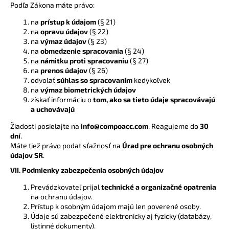
Podľa Zákona máte právo:
na
prístup k údajom
(§ 21)
na
opravu údajov
(§ 22)
na
výmaz údajov
(§ 23)
na
obmedzenie spracovania
(§ 24)
na
námitku proti spracovaniu
(§ 27)
na
prenos údajov
(§ 26)
odvolať
súhlas so spracovaním
kedykoľvek
na
výmaz biometrických údajov
získať informáciu o
tom, ako sa tieto údaje spracovávajú
a uchovávajú
Žiadosti posielajte na
info@compoacc.com
. Reagujeme do
30
dní
.
Máte tiež právo podať sťažnosť na
Úrad pre ochranu osobných
údajov SR
.
VII. Podmienky zabezpečenia osobných údajov
Prevádzkovateľ prijal
technické a organizačné opatrenia
na ochranu údajov.
Prístup k osobným údajom majú len poverené osoby.
Údaje sú zabezpečené elektronicky aj fyzicky (databázy,
listinné dokumenty).