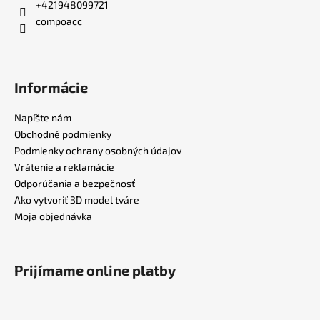
t
+421948099721
i
compoacc
e
Informácie
Napíšte nám
Obchodné podmienky
Podmienky ochrany osobných údajov
Vrátenie a reklamácie
Odporúčania a bezpečnosť
Ako vytvoriť 3D model tváre
Moja objednávka
Prijímame online platby