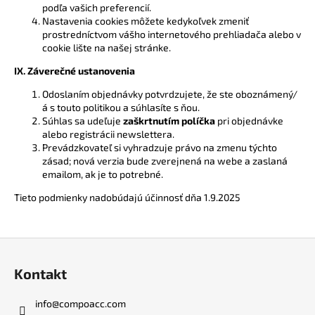
podľa vašich preferencií.
Nastavenia cookies môžete kedykoľvek zmeniť
prostredníctvom vášho internetového prehliadača alebo v
cookie lište na našej stránke.
IX. Záverečné ustanovenia
Odoslaním objednávky potvrdzujete, že ste oboznámený/
á s touto politikou a súhlasíte s ňou.
Súhlas sa udeľuje
zaškrtnutím políčka
pri objednávke
alebo registrácii newslettera.
Prevádzkovateľ si vyhradzuje právo na zmenu týchto
zásad; nová verzia bude zverejnená na webe a zaslaná
emailom, ak je to potrebné.
Tieto podmienky nadobúdajú účinnosť dňa 1.9.2025
Z
á
Kontakt
p
ä
info
@
compoacc.com