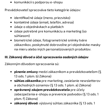
č
komunikácii s podporou e-shopu
a
Prevádzkovateľ spracováva tieto kategórie údajov:
m
e
identifikačné údaje (meno, priezvisko)
kontaktné údaje (email, telefón, adresa)
údaje o objednávkach a platbách
ŠPORTOVÁ
údaje potrebné pre komunikáciu a marketing (so
OCHRANNÁ
súhlasom)
MASKA
biometrické údaje, fotogrametrické snímky tváre
BRADY
zákazníkov, poskytnuté dobrovoľne pri objednávke masky
A
na mieru alebo iných personalizovaných produktov.
ČEĽUSTE
III. Zákonný dôvod a účel spracovania osobných údajov
799
€
Zákonným dôvodom spracovania sú:
plnenie zmluvy
medzi zákazníkom a prevádzkovateľom (§
13 ods. 1 písm. b) Zákona)
súhlas zákazníka
pre marketing, zasielanie newsletterov
a obchodných oznamov (§ 13 ods. 1 písm. a) Zákona)
oprávnený záujem prevádzkovateľa
pre účely
zabezpečenia e-shopu a prevencie podvodov (§ 13 ods. 1
písm. f) Zákona)
zákonný dôvod:
výslovný súhlas zákazníka (§ 13 ods. 1